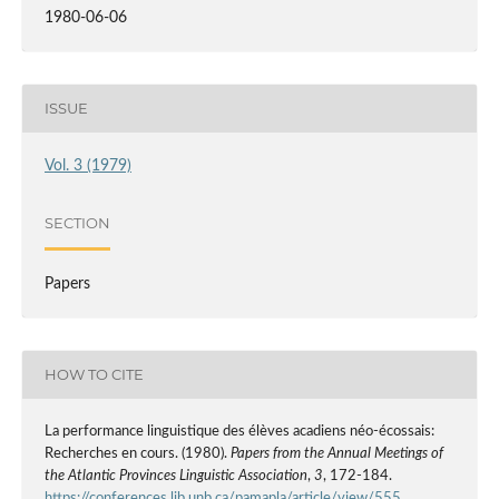
1980-06-06
ISSUE
Vol. 3 (1979)
SECTION
Papers
HOW TO CITE
La performance linguistique des élèves acadiens néo-écossais:
Recherches en cours. (1980).
Papers from the Annual Meetings of
the Atlantic Provinces Linguistic Association
,
3
, 172-184.
https://conferences.lib.unb.ca/pamapla/article/view/555