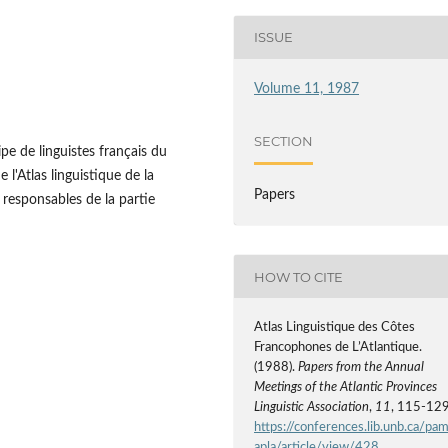
ISSUE
Volume 11, 1987
SECTION
pe de linguistes français du
l'Atlas linguistique de la
Papers
esponsables de la partie
HOW TO CITE
Atlas Linguistique des Côtes
Francophones de L’Atlantique.
(1988).
Papers from the Annual
Meetings of the Atlantic Provinces
Linguistic Association
,
11
, 115-129
https://conferences.lib.unb.ca/pa
apla/article/view/428